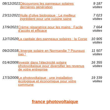
08/12/2021
Découvrons les panneaux solaires
9 187
dernières génération
visites
23/11/2021
Huile d'olive biologique : Le meilleur
7 023
ingrédient pour une cuisine saine
visites
17/9/2021
Crème réparatrice pour les mains : Facile
7 664
d'accès et efficace
visites
12/7/2020
La capitale des panneaux solaires : la Corse
10 905
visites
09/2/2018
L’énergie solaire en Normandie ? Pourquoi
11 507
pas !
visites
01/4/2009
Investir dans l’électricité solaire
16 355
photovoltaïque pour diversifier les revenus
visites
de votre entreprise
17/3/2009
Le photovoltaïque : une installation
19 339
écologique et économique pour votre
visites
commune
france photovoltaique