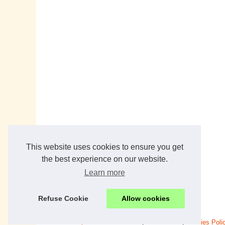
This website uses cookies to ensure you get
the best experience on our website.
Learn more
Refuse Cookie
Allow cookies
© 2026
France-panneaux-solaires.fr
|
Plan du site
|
Cookies Poli