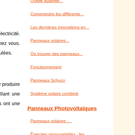
Quelle quantité...
Comprendre les différents...
Les dernières innovations en...
ectricité.
Panneaux solaires...
hez vous.
ulées.
Où trouver des panneaux...
Fonctionnement
Panneaux Schuco
r produire
Système solaire combiné
allant une
s ont une
Panneaux Photovoltaïques
Panneaux solaires :...
Énergies renouvelables : les...