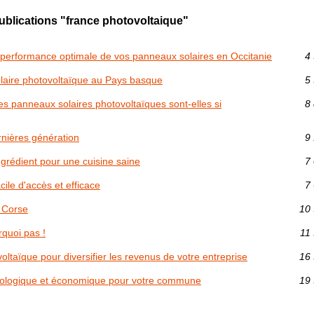
ublications "france photovoltaique"
a performance optimale de vos panneaux solaires en Occitanie
4 
olaire photovoltaïque au Pays basque
5 
 des panneaux solaires photovoltaïques sont-elles si
8 
nières génération
9 
ingrédient pour une cuisine saine
7 
ile d'accès et efficace
7 
a Corse
10 
quoi pas !
11 
ovoltaïque pour diversifier les revenus de votre entreprise
16 
 écologique et économique pour votre commune
19 