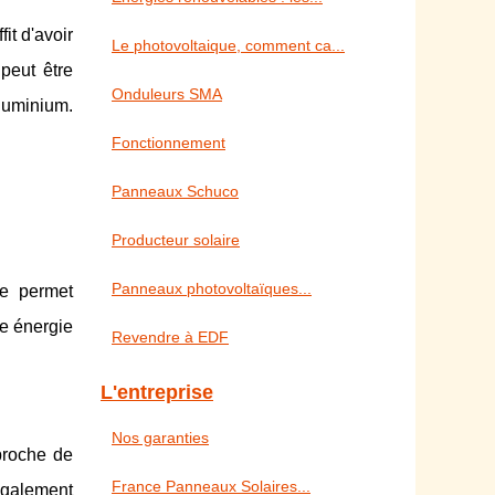
it d'avoir
Le photovoltaique, comment ca...
peut être
Onduleurs SMA
aluminium.
Fonctionnement
Panneaux Schuco
Producteur solaire
Panneaux photovoltaïques...
le permet
te énergie
Revendre à EDF
L'entreprise
Nos garanties
 proche de
France Panneaux Solaires...
également