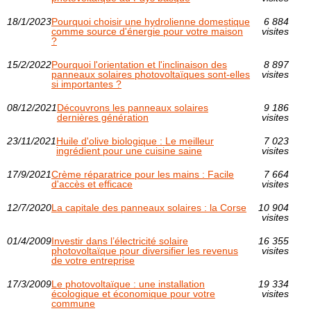
18/1/2023
Pourquoi choisir une hydrolienne domestique
6 884
comme source d'énergie pour votre maison
visites
?
15/2/2022
Pourquoi l'orientation et l'inclinaison des
8 897
panneaux solaires photovoltaïques sont-elles
visites
si importantes ?
08/12/2021
Découvrons les panneaux solaires
9 186
dernières génération
visites
23/11/2021
Huile d'olive biologique : Le meilleur
7 023
ingrédient pour une cuisine saine
visites
17/9/2021
Crème réparatrice pour les mains : Facile
7 664
d'accès et efficace
visites
12/7/2020
La capitale des panneaux solaires : la Corse
10 904
visites
01/4/2009
Investir dans l’électricité solaire
16 355
photovoltaïque pour diversifier les revenus
visites
de votre entreprise
17/3/2009
Le photovoltaïque : une installation
19 334
écologique et économique pour votre
visites
commune