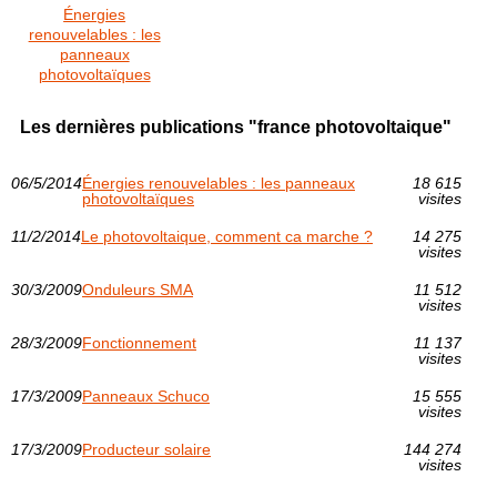
Énergies
renouvelables : les
panneaux
photovoltaïques
Les dernières publications "france photovoltaique"
06/5/2014
Énergies renouvelables : les panneaux
18 615
photovoltaïques
visites
11/2/2014
Le photovoltaique, comment ca marche ?
14 275
visites
30/3/2009
Onduleurs SMA
11 512
visites
28/3/2009
Fonctionnement
11 137
visites
17/3/2009
Panneaux Schuco
15 555
visites
17/3/2009
Producteur solaire
144 274
visites