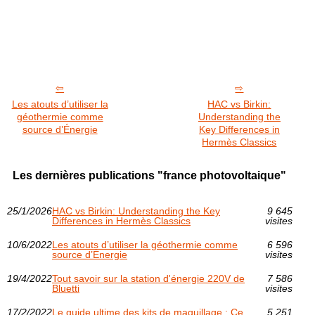
Les atouts d’utiliser la
HAC vs Birkin:
géothermie comme
Understanding the
source d’Énergie
Key Differences in
Hermès Classics
Les dernières publications "france photovoltaique"
25/1/2026
HAC vs Birkin: Understanding the Key
9 645
Differences in Hermès Classics
visites
10/6/2022
Les atouts d’utiliser la géothermie comme
6 596
source d’Énergie
visites
19/4/2022
Tout savoir sur la station d'énergie 220V de
7 586
Bluetti
visites
17/2/2022
Le guide ultime des kits de maquillage : Ce
5 251