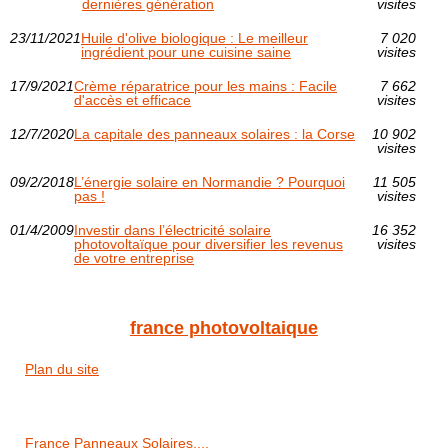
dernières génération
visites
23/11/2021
Huile d'olive biologique : Le meilleur
7 020
ingrédient pour une cuisine saine
visites
17/9/2021
Crème réparatrice pour les mains : Facile
7 662
d'accès et efficace
visites
12/7/2020
La capitale des panneaux solaires : la Corse
10 902
visites
09/2/2018
L’énergie solaire en Normandie ? Pourquoi
11 505
pas !
visites
01/4/2009
Investir dans l’électricité solaire
16 352
photovoltaïque pour diversifier les revenus
visites
de votre entreprise
france photovoltaique
Plan du site
France Panneaux Solaires,...