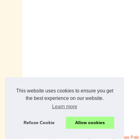
This website uses cookies to ensure you get
the best experience on our website.
Learn more
Refuse Cookie
Allow cookies
© 2026
France-panneaux-solaires.fr
|
Plan du site
|
Cookies Poli