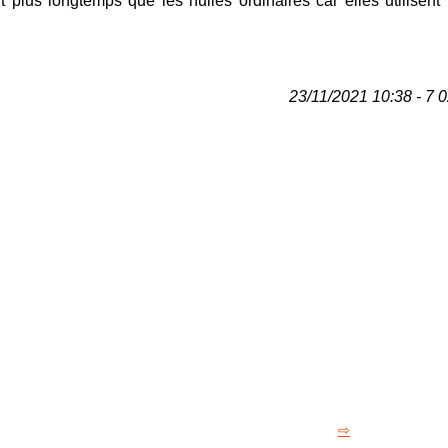
t plus longtemps que les huiles ordinaires car elles utilisen
23/11/2021 10:38 - 7 0