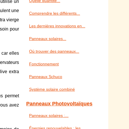
Quelle quantité...
utilise un
eulent une
Comprendre les différents...
tra vierge
Les dernières innovations en...
esoin pour
Panneaux solaires...
Où trouver des panneaux...
 car elles
servateurs
Fonctionnement
live extra
Panneaux Schuco
Système solaire combiné
us permet
Panneaux Photovoltaïques
 vous avez
Panneaux solaires :...
Énergies renouvelables : les...