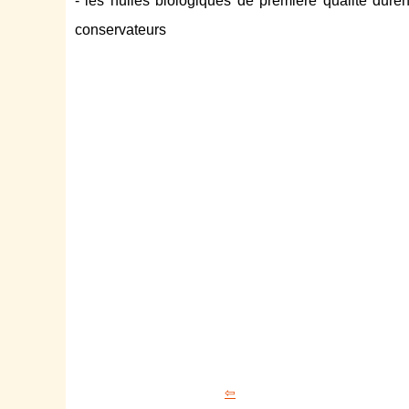
- les huiles biologiques de première qualité duren
conservateurs