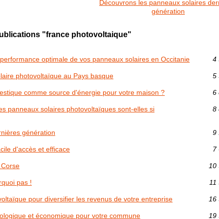
Découvrons les panneaux solaires der
génération
ublications "france photovoltaique"
a performance optimale de vos panneaux solaires en Occitanie
4 
olaire photovoltaïque au Pays basque
5 
mestique comme source d'énergie pour votre maison ?
6 
 des panneaux solaires photovoltaïques sont-elles si
8 
nières génération
9 
ile d'accès et efficace
7 
a Corse
10 
quoi pas !
11 
ovoltaïque pour diversifier les revenus de votre entreprise
16 
 écologique et économique pour votre commune
19 