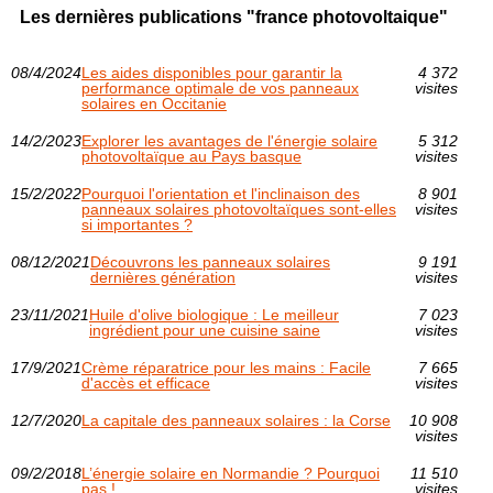
Les dernières publications "france photovoltaique"
08/4/2024
Les aides disponibles pour garantir la
4 372
performance optimale de vos panneaux
visites
solaires en Occitanie
14/2/2023
Explorer les avantages de l'énergie solaire
5 312
photovoltaïque au Pays basque
visites
15/2/2022
Pourquoi l'orientation et l'inclinaison des
8 901
panneaux solaires photovoltaïques sont-elles
visites
si importantes ?
08/12/2021
Découvrons les panneaux solaires
9 191
dernières génération
visites
23/11/2021
Huile d'olive biologique : Le meilleur
7 023
ingrédient pour une cuisine saine
visites
17/9/2021
Crème réparatrice pour les mains : Facile
7 665
d'accès et efficace
visites
12/7/2020
La capitale des panneaux solaires : la Corse
10 908
visites
09/2/2018
L’énergie solaire en Normandie ? Pourquoi
11 510
pas !
visites