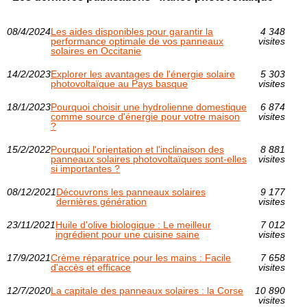
08/4/2024
Les aides disponibles pour garantir la
4 348
performance optimale de vos panneaux
visites
solaires en Occitanie
14/2/2023
Explorer les avantages de l'énergie solaire
5 303
photovoltaïque au Pays basque
visites
18/1/2023
Pourquoi choisir une hydrolienne domestique
6 874
comme source d'énergie pour votre maison
visites
?
15/2/2022
Pourquoi l'orientation et l'inclinaison des
8 881
panneaux solaires photovoltaïques sont-elles
visites
si importantes ?
08/12/2021
Découvrons les panneaux solaires
9 177
dernières génération
visites
23/11/2021
Huile d'olive biologique : Le meilleur
7 012
ingrédient pour une cuisine saine
visites
17/9/2021
Crème réparatrice pour les mains : Facile
7 658
d'accès et efficace
visites
12/7/2020
La capitale des panneaux solaires : la Corse
10 890
visites